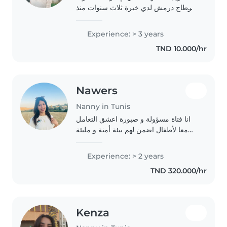
قرطاج درمش لدي خبرة ثلاث سنوات منذ
اول سنة دخلت في الجامعة في كل صيف
اعمل في رعاية الأطفال نوادي /مركبات
Experience: > 3 years
ايضا قمت برعاية ابنة عمي في كل صيف..
TND 10.000/hr
Nawers
Nanny in Tunis
انا فتاة مسؤولة و صبورة اعشق التعامل
معا لأطفال اضمن لهم بيئة أمنة و مليئة
باالمرح و التعلم و اتفهم إحتياجات لأطفال
واحرص علا سعادتهم و صحتهمو لديا خبر
Experience: > 2 years
ايضا في لألعاب التعليمية ولأنشطة..
TND 320.000/hr
Kenza