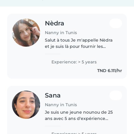
Nèdra
Nanny in Tunis
Salut à tous Je m'appelle Nèdra
et je suis là pour fournir les
meilleurs conditions de
babysitting à vos enfants . Je suis
Experience: > 5 years
très empathique, attentive et
TND 6.111/hr
créative avec les enfants...
Sana
Nanny in Tunis
Je suis une jeune nounou de 25
ans avec 5 ans d'expérience
auprès des enfants de tous âges,
des bébés aux écoliers. J'ai des
Experience: > 5 years