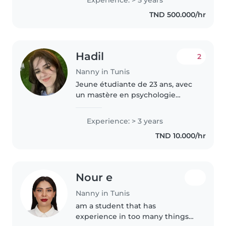
compétences variées comme la
TND 500.000/hr
lecture, les activités manuelles,..
Hadil
2
Nanny in Tunis
Jeune étudiante de 23 ans, avec
un mastère en psychologie
clinique, et titulaire d'un
certificat en premiers secours,
Experience: > 3 years
ainsi qu'une expérience
TND 10.000/hr
significative dans le domaine du
babysitting,..
Nour e
Nanny in Tunis
am a student that has
experience in too many things