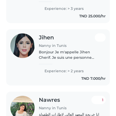
related to kids in diffrent ages
and had the opportunity to
Experience: > 3 years
teach them knowledge and
TND 25.000/hr
activities during the summer
american camp..
Jihen
Nanny in Tunis
Bonjour Je m'appelle Jihen
Cherif. Je suis une personne
dynamique, attentionnée,
sérieuse et passionnée par le
Experience: > 2 years
monde des enfants. J'ai une
TND 7.000/hr
solide expérience dans la garde
d'enfants..
Nawres
1
Nanny in Tunis
انا خريجة المعهد العالي لإطارات الطفولة