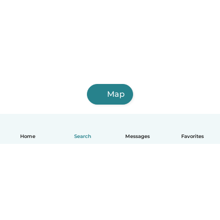
Map
Home
Search
Messages
Favorites
English
How it works
Help
Terms & Privacy
Pricing