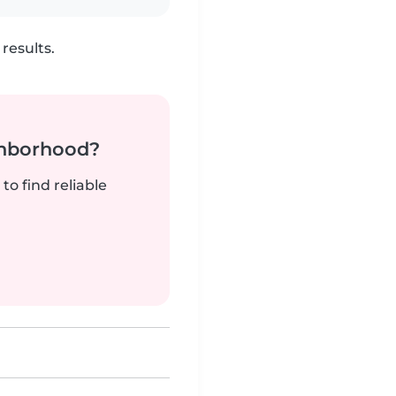
results.
ghborhood?
to find reliable