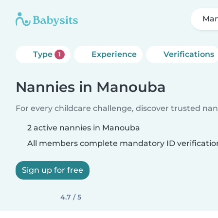
Ma
Type
Experience
Verifications
1
Nannies in Manouba
For every childcare challenge, discover trusted nann
2 active nannies in Manouba
All members complete mandatory ID verificatio
Sign up for free
4.7 / 5